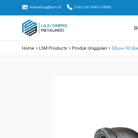
Skip
marketing@lsm.id
(+62-24) 8431-0888
to
content
Laju Sinergi Metalindo
B
>
>
>
Home
LSM Products
Produk Unggulan
Elbow 90 B