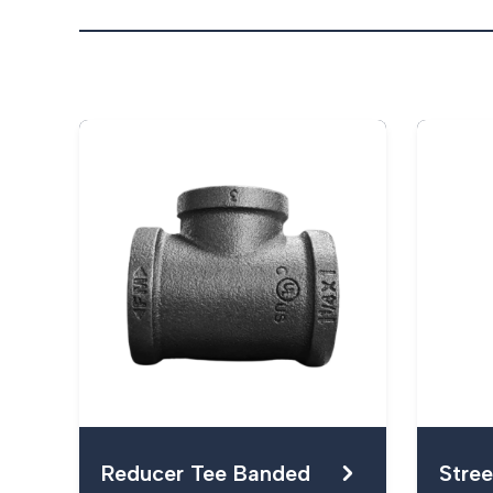
Reducer Tee Banded
Stree