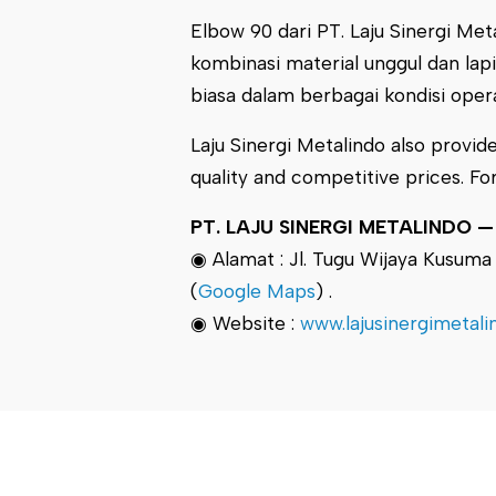
Elbow 90 dari PT. Laju Sinergi Me
kombinasi material unggul dan lap
biasa dalam berbagai kondisi opera
Laju Sinergi Metalindo also provide
quality and competitive prices. Fo
PT. LAJU SINERGI METALINDO — Pr
◉ Alamat : Jl. Tugu Wijaya Kusum
(
Google Maps
) .
◉ Website :
www.lajusinergimetal