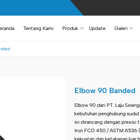
eranda
Tentang Kami
Produk
Update
Galeri
anded
Elbow 90 Banded
Elbow 90 dari PT. Laju Sinerg
kebutuhan penghubung sudut 
ini dirancang dengan presisi t
Iron FCD 450 / ASTM A536 
kekuatan dan ketahanan luar b