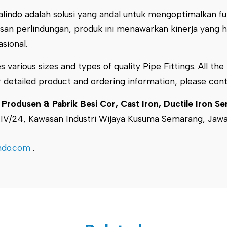
talindo adalah solusi yang andal untuk mengoptimalkan f
isan perlindungan, produk ini menawarkan kinerja yang h
sional.
s various sizes and types of quality Pipe Fittings. All th
r detailed product and ordering information, please con
odusen & Pabrik Besi Cor, Cast Iron, Ductile Iron S
a IV/24, Kawasan Industri Wijaya Kusuma Semarang, Jaw
indo.com
.