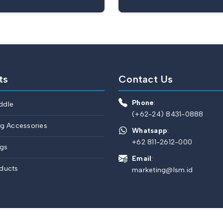
ts
Contact Us
Phone
:
ddle
(+62-24) 8431-0888
ng Accessories
Whatsapp
:
+62 811-2612-000
ngs
Email
:
ducts
marketing@lsm.id