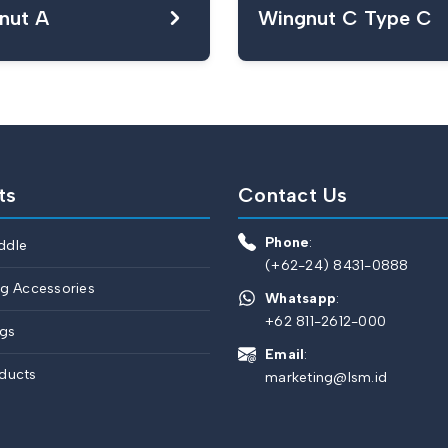
nut A
Wingnut C Type C
ts
Contact Us
Phone
:
ddle
(+62-24) 8431-0888
ng Accessories
Whatsapp
:
+62 811-2612-000
ngs
Email
:
ducts
marketing@lsm.id