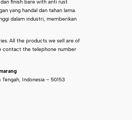
n finish bare with anti rust
ngan yang handal dan tahan lama.
inggi dalam industri, memberikan
es. All the products we sell are of
ase contact the telephone number
emarang
a Tengah, Indonesia – 50153