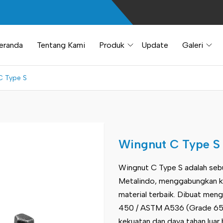
eranda
Tentang Kami
Produk
Update
Galeri
C Type S
Wingnut C Type S
Wingnut C Type S adalah sebua
Metalindo, menggabungkan ke
material terbaik. Dibuat men
450 / ASTM A536 (Grade 65-
kekuatan dan daya tahan luar