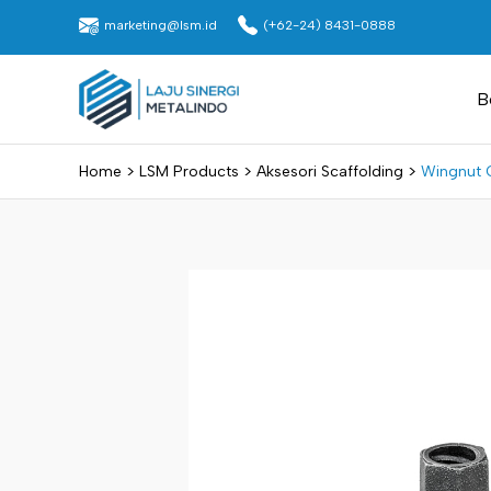
Skip
marketing@lsm.id
(+62-24) 8431-0888
to
content
Laju Sinergi Metalindo
B
>
>
>
Home
LSM Products
Aksesori Scaffolding
Wingnut 