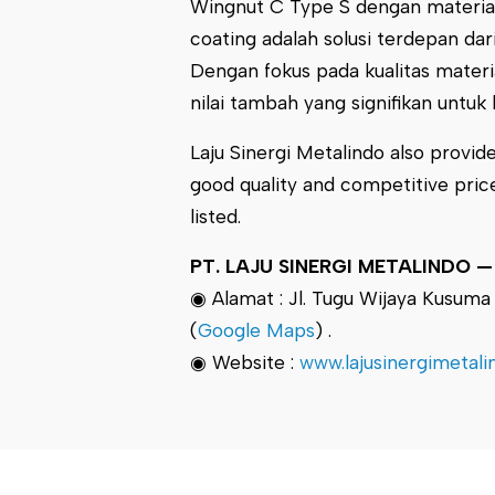
Wingnut C Type S dengan material
coating adalah solusi terdepan da
Dengan fokus pada kualitas materi
nilai tambah yang signifikan untuk 
Laju Sinergi Metalindo also provide
good quality and competitive pric
listed.
PT. LAJU SINERGI METALINDO — Pr
◉ Alamat : Jl. Tugu Wijaya Kusum
(
Google Maps
) .
◉ Website :
www.lajusinergimetal