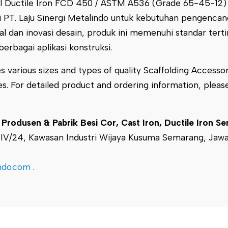
 Ductile Iron FCD 450 / ASTM A536 (Grade 65-45-12) da
ri PT. Laju Sinergi Metalindo untuk kebutuhan pengenca
al dan inovasi desain, produk ini memenuhi standar tert
berbagai aplikasi konstruksi.
s various sizes and types of quality Scaffolding Accessori
es. For detailed product and ordering information, ple
odusen & Pabrik Besi Cor, Cast Iron, Ductile Iron S
a IV/24, Kawasan Industri Wijaya Kusuma Semarang, Jaw
indo.com
.